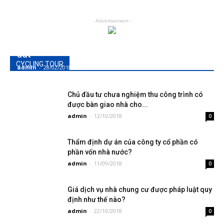
- Advertisement -
Thủ tục đăng ký biến động tài sản gắn liền với
đất
CYCLING TOUR
admin
-
28/02/2018
0
Chủ đầu tư chưa nghiệm thu công trình có
được bàn giao nhà cho...
admin
-
12/10/2018
0
Thẩm định dự án của công ty cổ phần có
phần vốn nhà nước?
admin
-
11/09/2018
0
Giá dịch vụ nhà chung cư được pháp luật quy
định như thế nào?
admin
-
22/10/2018
0