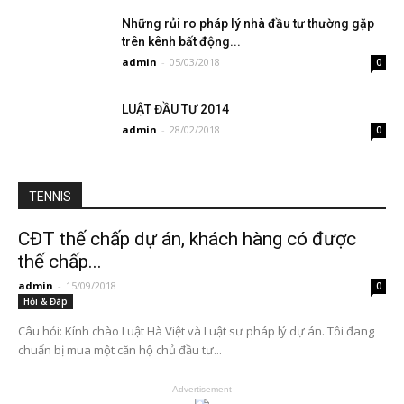
Những rủi ro pháp lý nhà đầu tư thường gặp
trên kênh bất động...
admin
-
05/03/2018
0
LUẬT ĐẦU TƯ 2014
admin
-
28/02/2018
0
TENNIS
CĐT thế chấp dự án, khách hàng có được
thế chấp...
admin
-
15/09/2018
0
Hỏi & Đáp
Câu hỏi: Kính chào Luật Hà Việt và Luật sư pháp lý dự án. Tôi đang
chuẩn bị mua một căn hộ chủ đầu tư...
- Advertisement -