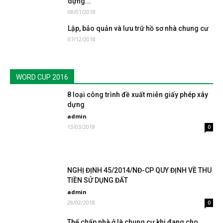
dựng...
08/01/2018
Lập, bảo quản và lưu trữ hồ sơ nhà chung cư
07/12/2018
WORD CUP 2016
8 loại công trình đề xuất miễn giấy phép xây
dựng
admin
13/03/2018
0
NGHỊ ĐỊNH 45/2014/NĐ-CP QUY ĐỊNH VỀ THU
TIỀN SỬ DỤNG ĐẤT
admin
28/02/2018
0
Thế chấp nhà ở là chung cư khi đang cho