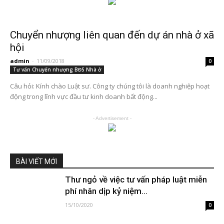
Chuyển nhượng liên quan đến dự án nhà ở xã
hội
admin
-
11/09/2018
0
Tư vấn Chuyển nhượng BĐS Nhà ở
Câu hỏi: Kính chào Luật sư. Công ty chúng tôi là doanh nghiệp hoạt
động trong lĩnh vực đầu tư kinh doanh bất động...
- Advertisement -
BÀI VIẾT MỚI
Thư ngỏ về việc tư vấn pháp luật miễn
phí nhân dịp kỷ niệm...
15/10/2020
0