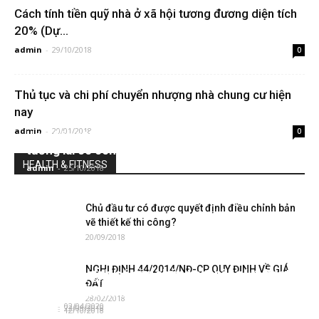
Cách tính tiền quỹ nhà ở xã hội tương đương diện tích
20% (Dự...
admin
-
29/10/2018
0
Thủ tục và chi phí chuyển nhượng nhà chung cư hiện
nay
admin
-
20/01/2018
0
Hợp đồng thế chấp nhà ở hình thành trong
tương lai có còn hiệu lực khi hoàn thiện nhà?
HEALTH & FITNESS
admin
-
25/10/2018
Chủ đầu tư có được quyết định điều chỉnh bản
vẽ thiết kế thi công?
20/09/2018
NGHỊ ĐỊNH 44/2014/NĐ-CP QUY ĐỊNH VỀ GIÁ
Nhà thầu chính có cần chứng chỉ năng lực hoạt
Những vấn đề pháp lý cần lưu ý khi mua nhà
Chủ đầu tư chưa nghiệm thu công trình có
ĐẤT
động xây dựng?
chung cư (P2)
được bàn giao nhà cho khách hàng?
28/02/2018
admin
-
02/04/2020
admin
-
22/09/2018
admin
-
12/10/2018