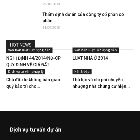
29/10/2018
Thẩm định dự án của công ty cổ phần có
phần...
11/09/2018
HOT NEWS
Văn bản luật Bất động sản
Văn bản luật Bất động sản
NGHỊ ĐỊNH 44/2014/NĐ-CP
LUẬT NHÀ Ở 2014
QUY ĐỊNH VỀ GIÁ ĐẤT
Dịch vụ tư vấn pháp lý
Hỏi & Đáp
Chủ đầu tư không bàn giao
Thủ tục và chi phí chuyển
quỹ bảo trì cho...
nhượng nhà chung cư hiện...
Dịch vụ tư vấn dự án