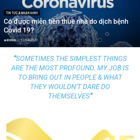
TIN TỨC & NHẬN ĐỊNH
Có được miễn tiền thuê nhà do dịch bệnh
Covid 19?
admin
-
17/04/2020
“
SOMETIMES THE SIMPLEST THINGS
ARE THE MOST PROFOUND. MY JOB IS
TO BRING OUT IN PEOPLE & WHAT
THEY WOULDN’T DARE DO
THEMSELVES
“