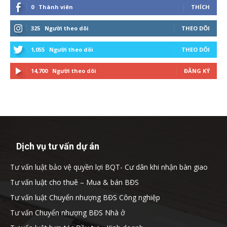
0
Thành viên
THÍCH
325
Người theo dõi
THEO DÕI
1,055
Người theo dõi
THEO DÕI
14,700
Người theo dõi
ĐĂNG KÝ
Dịch vụ tư vấn dự án
Tư vấn luật bảo vệ quyền lợi BQT- Cư dân khi nhận bàn giao
Tư vấn luật cho thuê – Mua & bán BĐS
Tư vấn luật Chuyển nhượng BĐS Công nghiệp
Tư vấn Chuyển nhượng BĐS Nhà ở