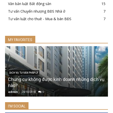
Văn bản luật Bất động sản
15
Tư vấn Chuyển nhượng BĐS Nhà ở
7
Tư vấn luật cho thuê - Mua & bán BĐS
7
MY FAVORITES
DỊCH VỤ TƯ VẤN PHÁP LÝ
Chung cư không được kinh doanh những dịch vụ
nào?
c
admin
-
24/10/2018
0
a
I'M SOCIAL