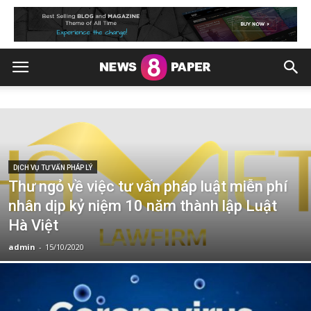
DỊCH VỤ TƯ VẤN PHÁP LÝ
Thư ngỏ về việc tư vấn pháp luật miễn phí
nhân dịp kỷ niệm 10 năm thành lập Luật
Hà Việt
admin
-
15/10/2020