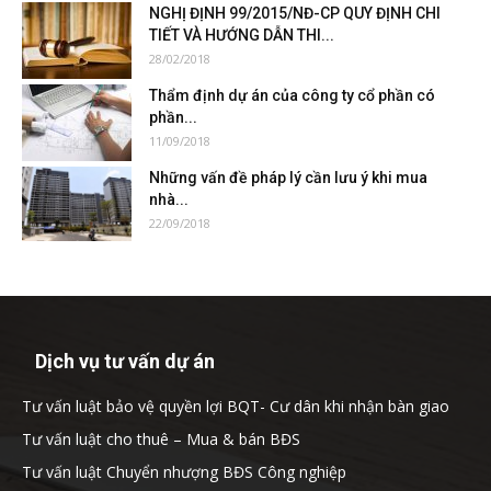
NGHỊ ĐỊNH 99/2015/NĐ-CP QUY ĐỊNH CHI
TIẾT VÀ HƯỚNG DẪN THI...
28/02/2018
Thẩm định dự án của công ty cổ phần có
phần...
11/09/2018
Những vấn đề pháp lý cần lưu ý khi mua
nhà...
22/09/2018
Dịch vụ tư vấn dự án
Tư vấn luật bảo vệ quyền lợi BQT- Cư dân khi nhận bàn giao
Tư vấn luật cho thuê – Mua & bán BĐS
Tư vấn luật Chuyển nhượng BĐS Công nghiệp