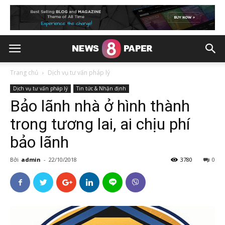
Trang chủ
Dịch vụ tư vấn pháp lý
Dịch vụ tư vấn pháp lý
Tin tức & Nhận định
Bảo lãnh nhà ở hình thành
trong tương lai, ai chịu phí
bảo lãnh
Bởi
admin
-
22/10/2018
3780
0