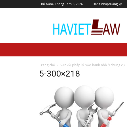
Thứ Năm, Tháng Tám 6, 2026
Đăng nhập/Đăng ký
Pháp
Lý
Dự
Án
Trang chủ
Vấn đề pháp lý bảo hành nhà ở chung cư
5-300×218