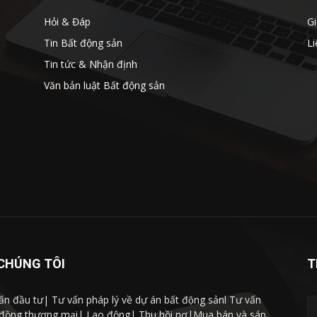
Hỏi & Đáp
Gi
Tin Bất động sản
Li
Tin tức & Nhận định
Văn bản luật Bất động sản
CHÚNG TÔI
T
n đầu tư| Tư vấn pháp lý về dự án bất động sảnl Tư vấn
 đồng thương mại| Lao động| Thu hồi nợ|Mua bán và sáp