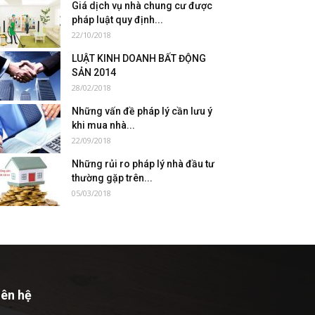
Giá dịch vụ nhà chung cư được
pháp luật quy định...
22/10/2018
LUẬT KINH DOANH BẤT ĐỘNG
SẢN 2014
28/02/2018
Những vấn đề pháp lý cần lưu ý
khi mua nhà...
22/09/2018
Những rủi ro pháp lý nhà đầu tư
thường gặp trên...
05/03/2018
iên hệ