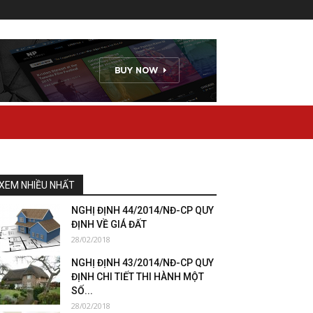
XEM NHIỀU NHẤT
NGHỊ ĐỊNH 44/2014/NĐ-CP QUY
ĐỊNH VỀ GIÁ ĐẤT
28/02/2018
NGHỊ ĐỊNH 43/2014/NĐ-CP QUY
ĐỊNH CHI TIẾT THI HÀNH MỘT
SỐ...
28/02/2018