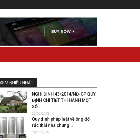
XEM NHIỀU NHẤT
NGHỊ ĐỊNH 43/2014/NĐ-CP QUY
ĐỊNH CHI TIẾT THI HÀNH MỘT
SỐ...
28/02/2018
Quy định pháp luật về ống đổ
rác thải nhà chung...
16/11/2018