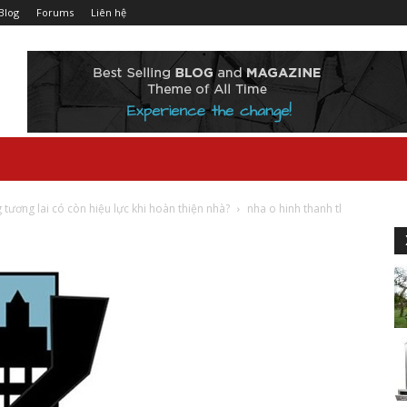
Blog
Forums
Liên hệ
tương lai có còn hiệu lực khi hoàn thiện nhà?
nha o hinh thanh tl