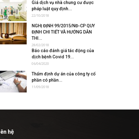
Giá dịch vụ nhà chung cư được
pháp luật quy định...
22/10/2018
NGHỊ ĐỊNH 99/2015/NĐ-CP QUY
ĐỊNH CHI TIẾT VÀ HƯỚNG DẪN
THI...
28/02/2018
Báo cáo đánh giá tác động của
dịch bệnh Covid 19...
06/04/2020
Thẩm định dự án của công ty cổ
phần có phần...
11/09/2018
iên hệ