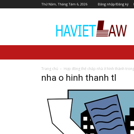
Thứ Năm, Tháng Tám 6, 2026
Đăng nhập/Đăng ký
Pháp
Lý
Dự
Án
Trang chủ
Hợp đồng thế chấp nhà ở hình thành trong 
nha o hinh thanh tl